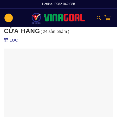
Skip
Hotline:
0982.042.088
to
content
CỬA HÀNG
( 24 sản phẩm )
LỌC