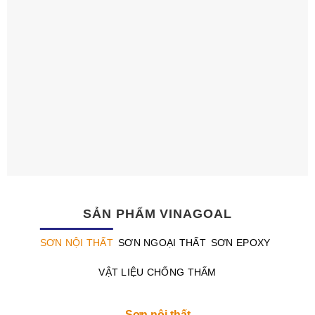
SẢN PHẨM VINAGOAL
SƠN NỘI THẤT
SƠN NGOẠI THẤT
SƠN EPOXY
VẬT LIỆU CHỐNG THẤM
Sơn nội thất