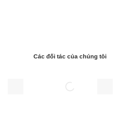
Các đối tác của chúng tôi
Đăng ký trở thành nhà phân phối của chúng tôi
Trở thành đại lý phân phối chính thức các sản phẩm