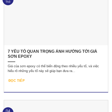
Th3
7 YẾU TỐ QUAN TRỌNG ẢNH HƯỞNG TỚI GIÁ
SƠN EPOXY
Giá của sơn epoxy có thể biến động theo nhiều yếu tố, và việc
hiểu rõ những yếu tố này sẽ giúp bạn đưa ra...
ĐỌC TIẾP
04