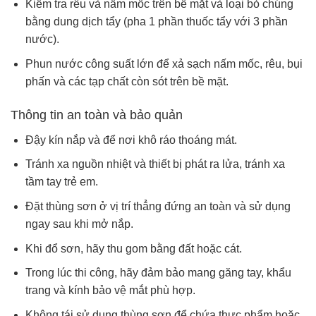
Kiểm tra rêu và nấm mốc trên bề mặt và loại bỏ chúng
bằng dung dịch tẩy (pha 1 phần thuốc tẩy với 3 phần
nước).
Phun nước công suất lớn để xả sạch nấm mốc, rêu, bụi
phấn và các tạp chất còn sót trên bề mặt.
Thông tin an toàn và bảo quản
Đậy kín nắp và để nơi khô ráo thoáng mát.
Tránh xa nguồn nhiệt và thiết bị phát ra lửa, tránh xa
tầm tay trẻ em.
Đặt thùng sơn ở vị trí thẳng đứng an toàn và sử dụng
ngay sau khi mở nắp.
Khi đổ sơn, hãy thu gom bằng đất hoặc cát.
Trong lúc thi công, hãy đảm bảo mang găng tay, khẩu
trang và kính bảo vệ mắt phù hợp.
Không tái sử dụng thùng sơn để chứa thực phẩm hoặc