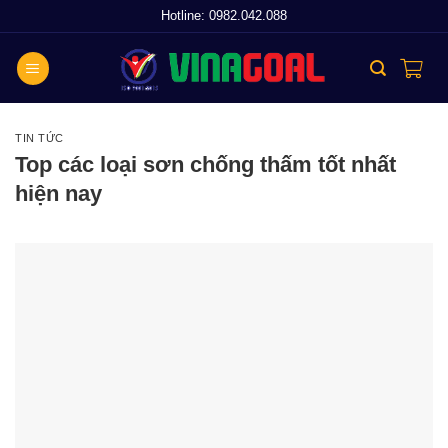
Skip
Hotline:
0982.042.088
to
content
TIN TỨC
Top các loại sơn chống thấm tốt nhất
hiện nay