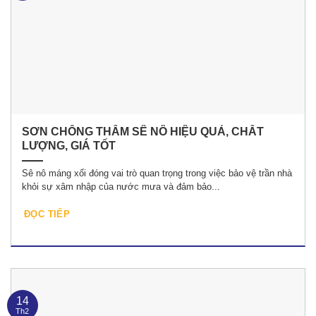
SƠN CHỐNG THẤM SÊ NÔ HIỆU QUẢ, CHẤT
LƯỢNG, GIÁ TỐT
Sê nô máng xối đóng vai trò quan trọng trong việc bảo vệ trần nhà
khỏi sự xâm nhập của nước mưa và đảm bảo...
ĐỌC TIẾP
14
Th2